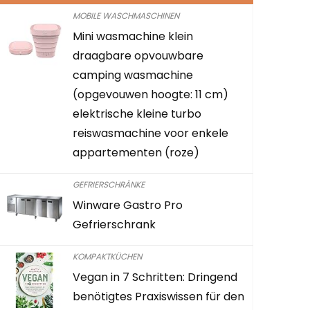
MOBILE WASCHMASCHINEN
Mini wasmachine klein
CEGAR Bes
draagbare opvouwbare
Expandabl
camping wasmachine
Organizer 
(opgevouwen hoogte: 11 cm)
Schublade
elektrische kleine turbo
BPA-frei, 4
reiswasmachine voor enkele
6,6 x 2,4 Zo
appartementen (roze)
Already Sold:
GEFRIERSCHRÄNKE
Winware Gastro Pro
Gefrierschrank
Beeil dich! 
KOMPAKTKÜCHEN
0
2
Vegan in 7 Schritten: Dringend
benötigtes Praxiswissen für den