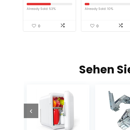
voor kleine
Waschmaschine,
huishoudens,
Trockner,
Already Sold: 53%
Already Sold: 10%
ruimtebesparend
Sonnenschutz,
droogrek met
wasserdichte
wandmontage, binnen
Abdeckung
en buiten, droogrek
0
0
voor de was
tussendoor, wit
Sehen Si