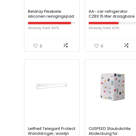
Beldray Flexibele
AA- car refrigerator
siliconen reinigingspad
CZBX 15 liter draagbare
| compact design |
compressor koelkast
geschikt voor servies,
koeler DC 12 V 24 V AC
Already Sold: 90%
Already Sold: 63%
potten en pannen en
230 V
glaswerk.
0
0
Leifheit Telegant Protect
CLISPEED Staubdichte
Wanddroger, waslijn
Abdeckung für