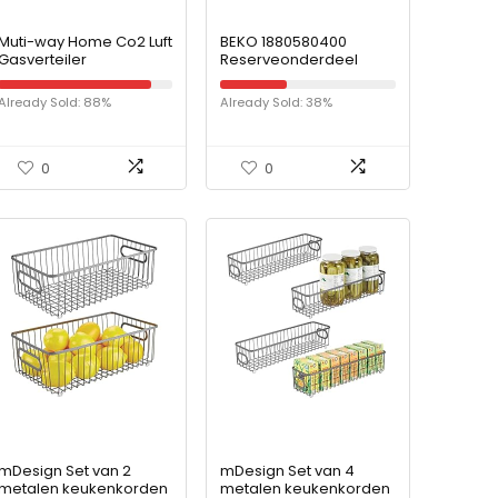
Muti-way Home Co2 Luft
BEKO 1880580400
Gasverteiler
Reserveonderdeel
Verteilersplitter Bier 4
Belling Diplomat Flavel
Wege für den
Leisure vaatwasser,
Already Sold: 88%
Already Sold: 38%
Heimgebrauch
afdekking voor
achterste rail
0
0
mDesign Set van 2
mDesign Set van 4
metalen keukenkorden
metalen keukenkorden