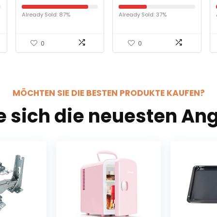
Haushaltsklein Gläser
Kühlschränke mit Kühl-
Waschmaschine,
und Heizfunktion, DC /
Already Sold: 87%
Already Sold: 37%
Zahnspange, Schmuck,
AC für Auto und
Uhr-Waschmaschine
Haushalt,
Thermoelektrischer
Mini-Kühlschränke mit
0
0
Temperaturbedienfeld
MÖCHTEN SIE DIE BESTEN PRODUKTE KAUFEN?
e sich die neuesten An