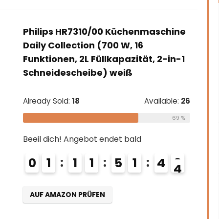
Philips HR7310/00 Küchenmaschine
Daily Collection (700 W, 16
Funktionen, 2L Füllkapazität, 2-in-1
Schneidescheibe) weiß
Already Sold:
18
Available:
26
69 %
Beeil dich! Angebot endet bald
0
1
1
1
5
1
4
2
3
AUF AMAZON PRÜFEN