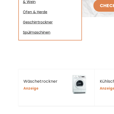
& Wein
CHECK
Öfen & Herde
Geschirrtrockner
Spülmaschinen
Wäschetrockner
Kühlsc
Anzeige
Anzeig