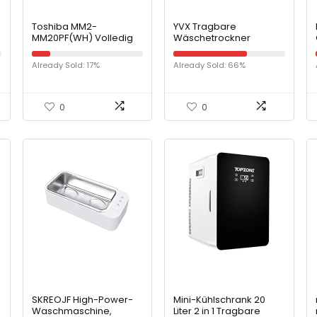
Toshiba MM2-
YVX Tragbare
MM20PF(WH) Volledig
Wäschetrockner
functionele magnetron
Kleiderbügel Elektrische
met 5 standen,
Mini Klappschuhe
Already Sold: 17%
Already Sold: 66%
eenvoudig ontdooien,
Wärmer Trockner Rack
20 L, 800 W, wit
Beseitigen Sie Falten
und Geruch
Schnelltrocknen für
0
0
Reisen nach Hause
SKREOJF High-Power-
Mini-Kühlschrank 20
Waschmaschine,
Liter 2 in 1 Tragbare