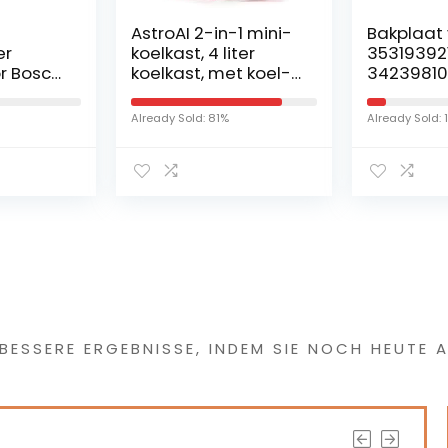
AstroAI 2-in-1 mini-
Bakplaat 
er
koelkast, 4 liter
353193921
r Bosch
koelkast, met koel-
34239810
f
en
met afme
verwarmingsfunctie
422 x 37
Already Sold: 81%
Already Sold: 
harnier
, 12 volt op de
koelkast
sigarettenaansteke
r en 230 volt
stopcontact voor
auto’s, kantoren en
slaapzalen, roze
 etwas Interessantes
 BESSERE ERGEBNISSE, INDEM SIE NOCH HEUTE A