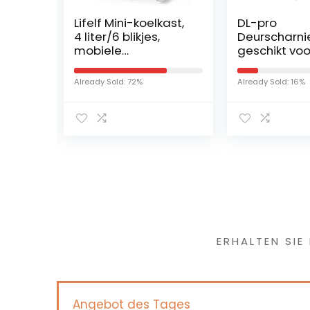
Lifelf Mini-koelkast,
DL-pro
cess
4 liter/6 blikjes,
Deurscharni
mand
mobiele
geschikt voo
s,
autokoelkast met
Siemens Nef
ta
koel- en
Constructa
Already Sold: 72%
Already Sold: 16%
oor
verwarmingsfunctie
scharnier sc
V200
, AC 220 V/DC 12 V,
voor 481147 
68 W
stroomverbruik
laag, voor auto,
kantoor, keuken,
studentenhuis,
tuinhuis.
Haben Sie
ERHALTEN SIE
Angebot des Tages