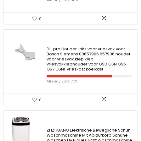
Already Sold: 58%
0
DL-pro Houder links voor vriesvak voor
Bosch Siemens 00657906 657906 houder
voor vriesvak klep klep
vriesvakklephouder voor GSD GSN GS5
GS7 GSNF vrieskast koelkast
Already Sold: 77%
0
ZHZHUANG Elektrische Bewegliche Schuh
Waschmaschine Mit Ablaufkorb Schuhe
Waschen Uv Blaues Licht Waschmaschine