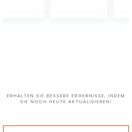
Rack Beseitigen
sokkel voor
Sie Falten und
wasmachine,
Geruch
koelkast, droger,
Schnelltrocknen
vriezer, 4 poten
für Reisen nach
Hause
Haben Sie etwas
Interessantes
gefunden?
ERHALTEN SIE BESSERE ERGEBNISSE, INDEM
SIE NOCH HEUTE AKTUALISIEREN!