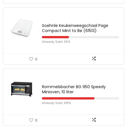
Soehnle Keukenweegschaal Page
Compact Mint to Be (61513)
Already Sold: 35%
0
Rommelsbacher BG 950 Speedy
Minioven, 10 liter
Already Sold: 68%
0