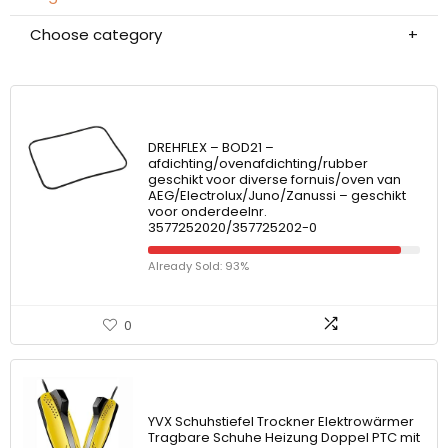
Choose category
DREHFLEX – BOD21 –
afdichting/ovenafdichting/rubber
geschikt voor diverse fornuis/oven van
AEG/Electrolux/Juno/Zanussi – geschikt
voor onderdeelnr.
3577252020/357725202-0
Already Sold: 93%
0
YVX Schuhstiefel Trockner Elektrowärmer
Tragbare Schuhe Heizung Doppel PTC mit