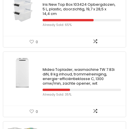
Iris New Top Box 103424 Opbergdozen,
5 L, plastic, doorzichtig, 19,7 x 28,5 x
14,4 cm
Already Sold: 65%
0
Midea Toplader, wasmachine TW 7.83i
diN, 8 kg inhoud, trommelreiniging,
energie-efficiëntieklasse C, 1300
omw/min, zachte opener, wit
Already Sold: 35%
0