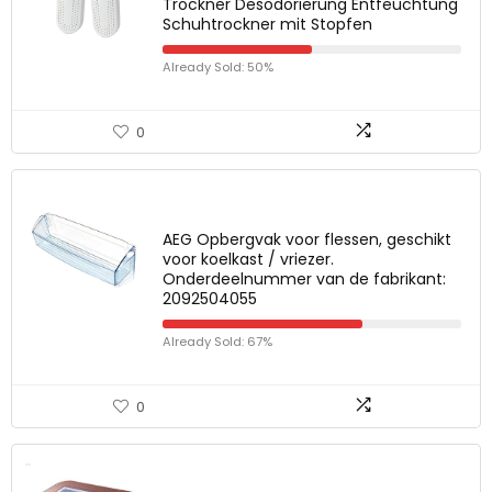
Trockner Desodorierung Entfeuchtung
Schuhtrockner mit Stopfen
Already Sold: 50%
0
AEG Opbergvak voor flessen, geschikt
voor koelkast / vriezer.
Onderdeelnummer van de fabrikant:
2092504055
Already Sold: 67%
0