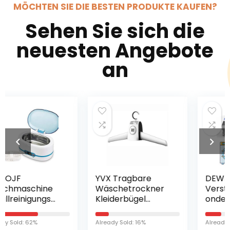
MÖCHTEN SIE DIE BESTEN PRODUKTE KAUFEN?
Sehen Sie sich die
neuesten Angebote
an
YVX Tragbare
DEWEL
Wäschetrockner
Verstelbaar
Kleiderbügel
onderstel voor
Elektrische
wasmachine, 44-
Minischuhe
69 cm,
Already Sold: 16%
Already Sold: 19%
Wärmer Trockner
wasmachine-