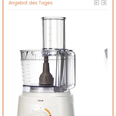
Angebot des Tages
iDe
met
dr
ete
zil