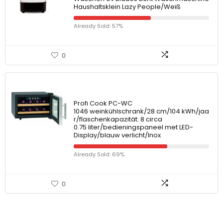
Haushaltsklein Lazy People/Weiß
Already Sold: 57%
0
Profi Cook PC-WC
1046 weinkühlschrank/28 cm/104 kWh/jaa
r/flaschenkapazität: 8 circa
0.75 liter/bedieningspaneel met LED-
Display/blauw verlicht/Inox
Already Sold: 69%
0