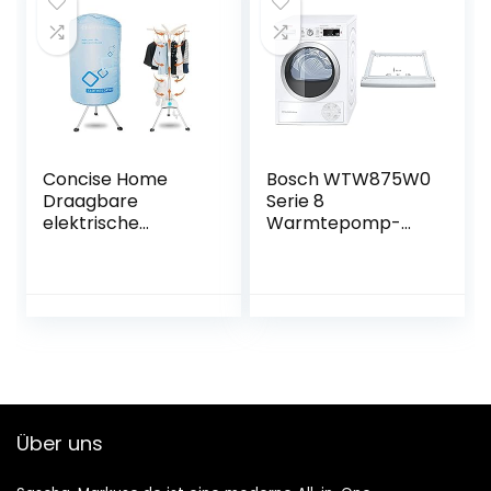
accessoires,
drogeraccessoires
, aansluitframe
met legplank, 60 x
60 cm
Concise Home
Bosch WTW875W0
Draagbare
Serie 8
elektrische
Warmtepomp-
wasdroger 1000 W
droger, A+++, 176
grote capaciteit 10
kWh/jaar, 8 kg, wit,
kg dubbele
met glazen deur
aluminiumlegering
en accessoires
energiebesparend
voor
e natte
wasverzorging,
binnenkleding
verbindingsset,
warme lucht
voor
drogende
ruimtebesparende
Über uns
garderobe
boven elkaar
plaatsen van
wasmachines