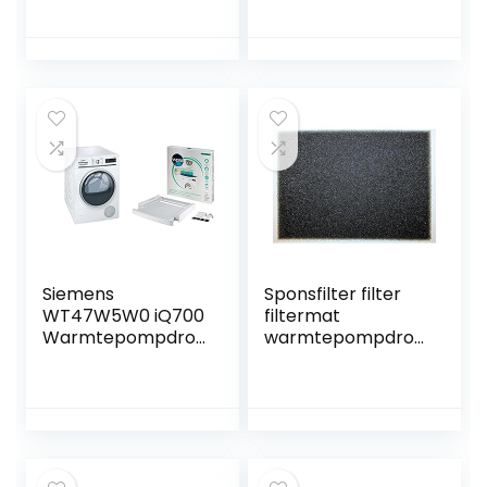
slimme bediening
kg dubbellaags
met wifi +
afstandsbediening
bluetooth/AquaVis
energiebesparend
ion-
e warme lucht
condenswaterrese
drogende
rvoir met optische
garderobe
vulindicator, direct
in de patrijspoort
Siemens
Sponsfilter filter
WT47W5W0 iQ700
filtermat
Warmtepompdro
warmtepompdrog
ger, A+++, 8 kg,
er AEG LTHWP
sensorgestuurde
1123156000
autoDry-
technologie &
wpro SKS101,
wasmachine-