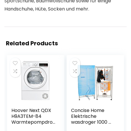
Sportschuhe, Baumwollschuhe sowie für einige
Handschuhe, Hüte, Socken und mehr.
Related Products
Hoover Next QDX
Concise Home
H9A3TEM-84
Elektrische
Warmtepompdro
wasdroger 1000 W
ger, 9 kg/A+++,
grote capaciteit 15