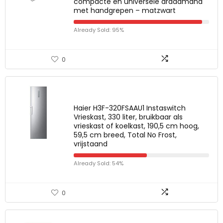
compacte en universele draadmand
met handgrepen – matzwart
Already Sold: 95%
0
Haier H3F-320FSAAU1 Instaswitch
Vrieskast, 330 liter, bruikbaar als
vrieskast of koelkast, 190,5 cm hoog,
59,5 cm breed, Total No Frost,
vrijstaand
Already Sold: 54%
0