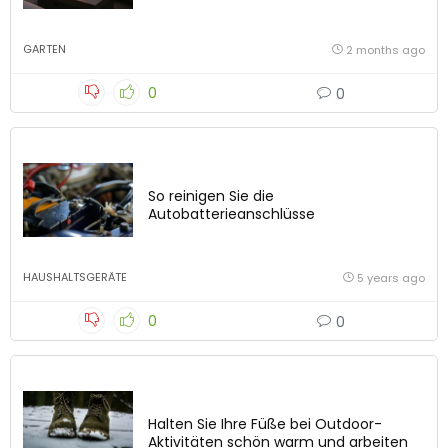
GARTEN
2 months ago
0
0
So reinigen Sie die
Autobatterieanschlüsse
HAUSHALTSGERÄTE
5 years ago
0
0
Halten Sie Ihre Füße bei Outdoor-
Aktivitäten schön warm und arbeiten