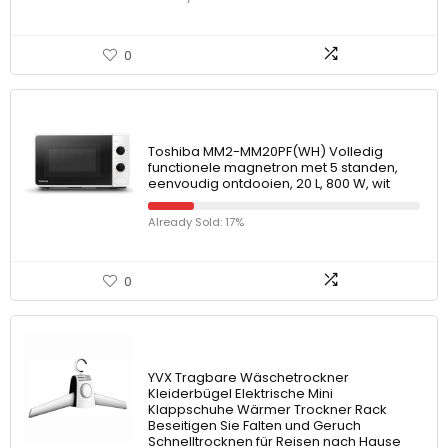
0
Toshiba MM2-MM20PF(WH) Volledig
functionele magnetron met 5 standen,
eenvoudig ontdooien, 20 L, 800 W, wit
Already Sold: 17%
0
YVX Tragbare Wäschetrockner
Kleiderbügel Elektrische Mini
Klappschuhe Wärmer Trockner Rack
Beseitigen Sie Falten und Geruch
Schnelltrocknen für Reisen nach Hause