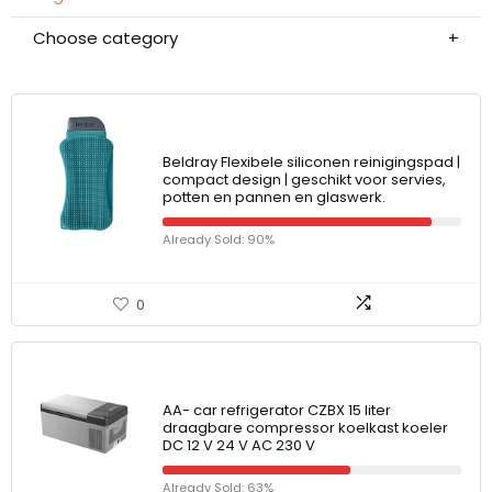
Choose category
Beldray Flexibele siliconen reinigingspad |
compact design | geschikt voor servies,
potten en pannen en glaswerk.
Already Sold: 90%
0
AA- car refrigerator CZBX 15 liter
draagbare compressor koelkast koeler
DC 12 V 24 V AC 230 V
Already Sold: 63%