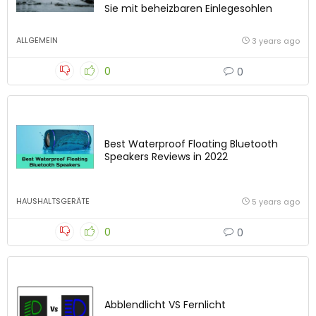
Sie mit beheizbaren Einlegesohlen
ALLGEMEIN
3 years ago
0
0
Best Waterproof Floating Bluetooth
Speakers Reviews in 2022
HAUSHALTSGERÄTE
5 years ago
0
0
Abblendlicht VS Fernlicht