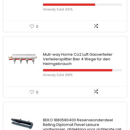
Already Sold: 66%
0
Muti-way Home Co2 Luft Gasverteiler
Verteilersplitter Bier 4 Wege für den
Heimgebrauch
Already Sold: 88%
0
BEKO 1880580400 Reserveonderdeel
Belling Diplomat Flavel Leisure
vaatwasser, afdekking voor achterste rail