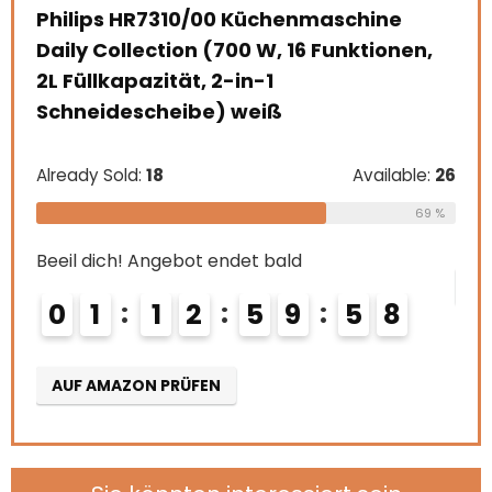
Zoll), grau
Beei
n,
0
Already Sold:
21
Available:
31
68 %
AU
Beeil dich! Angebot endet bald
e:
26
0
2
1
2
5
9
5
6
69 %
7
AUF AMAZON PRÜFEN