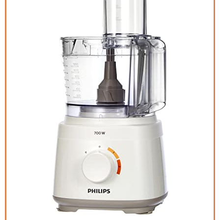
CEGAR Besteck-Organizer, Expanda
Kitchen Drawer Organizer für Bestec
Schubladen-Organizer-Tablett, BPA
frei, 406 * 166 * 59 mm (16,0 x 6,6 x 2,4