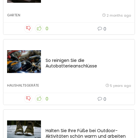
GARTEN
2 months ago
0
0
So reinigen Sie die
Autobatterieanschlüsse
HAUSHALTSGERÄTE
5 years ago
0
0
Halten Sie Ihre Füße bei Outdoor-
Aktivitäten schön warm und arbeiten