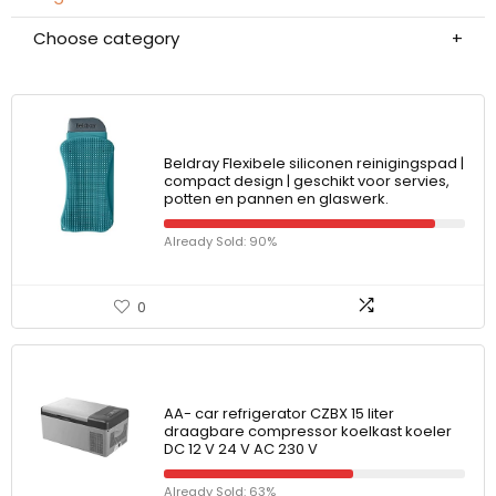
Choose category
Beldray Flexibele siliconen reinigingspad |
compact design | geschikt voor servies,
potten en pannen en glaswerk.
Already Sold: 90%
0
AA- car refrigerator CZBX 15 liter
draagbare compressor koelkast koeler
DC 12 V 24 V AC 230 V
Already Sold: 63%