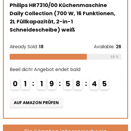
Zoll), grau
chine
nktionen,
Already Sold:
21
Availabl
Beeil dich! Angebot endet bald
Available:
26
0
2
1
9
5
8
4
4
69 %
AUF AMAZON PRÜFEN
4
4