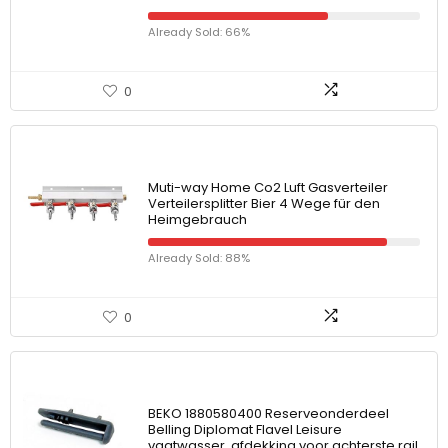
Already Sold: 66%
0
Muti-way Home Co2 Luft Gasverteiler
Verteilersplitter Bier 4 Wege für den
Heimgebrauch
Already Sold: 88%
0
BEKO 1880580400 Reserveonderdeel
Belling Diplomat Flavel Leisure
vaatwasser, afdekking voor achterste rail