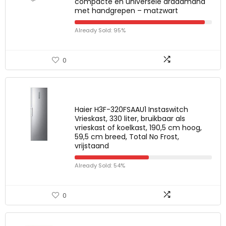
compacte en universele draadmand
met handgrepen – matzwart
Already Sold: 95%
0
Haier H3F-320FSAAU1 Instaswitch
Vrieskast, 330 liter, bruikbaar als
vrieskast of koelkast, 190,5 cm hoog,
59,5 cm breed, Total No Frost,
vrijstaand
Already Sold: 54%
0