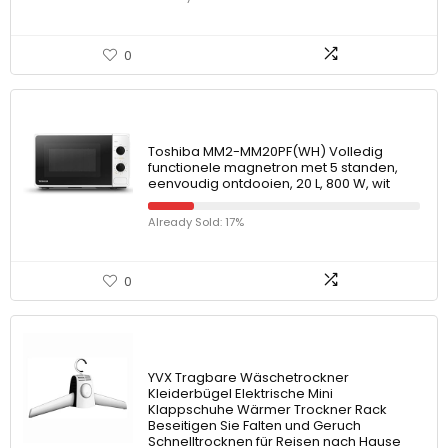
0
Toshiba MM2-MM20PF(WH) Volledig
functionele magnetron met 5 standen,
eenvoudig ontdooien, 20 L, 800 W, wit
Already Sold: 17%
0
YVX Tragbare Wäschetrockner
Kleiderbügel Elektrische Mini
Klappschuhe Wärmer Trockner Rack
Beseitigen Sie Falten und Geruch
Schnelltrocknen für Reisen nach Hause